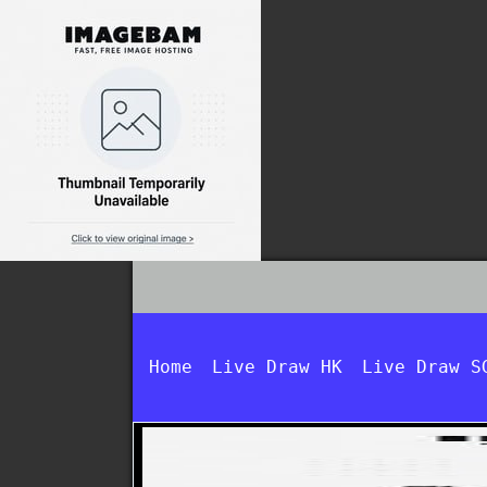
Home
Live Draw HK
Live Draw S