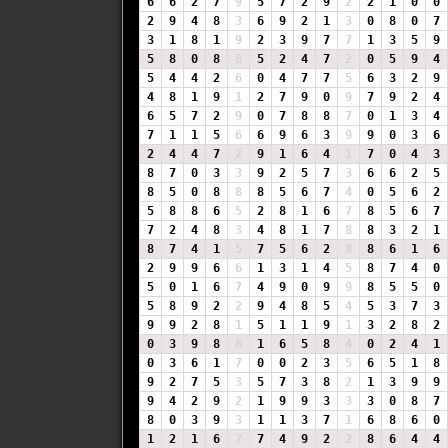
6
6
2
7
9
5
7
2
9
2
2
1
0
0
2
9
4
8
3
6
9
2
1
3
0
8
0
7
3
1
8
1
9
2
3
9
7
7
1
3
5
9
5
8
0
8
8
5
2
4
7
2
0
5
9
4
5
4
4
2
6
0
4
7
7
5
6
3
2
9
4
8
1
9
1
2
7
9
0
9
7
9
2
4
6
5
7
2
9
0
7
8
8
7
0
1
3
4
7
1
1
5
6
6
9
6
3
9
9
0
3
6
2
4
4
7
2
9
1
6
4
1
7
0
4
3
8
7
0
3
3
9
2
5
7
3
6
6
2
5
8
5
0
8
8
8
5
6
7
4
0
5
6
2
5
8
8
6
5
2
8
1
6
7
8
5
6
7
7
2
4
8
3
4
8
1
7
8
8
3
2
1
8
7
4
1
5
7
5
6
2
8
8
6
1
6
2
9
9
6
6
1
3
1
4
5
8
7
4
0
5
0
1
6
7
4
9
0
9
9
8
5
5
0
5
8
9
2
2
9
4
8
5
4
5
3
7
3
9
9
2
8
1
5
1
1
9
1
3
2
8
2
0
3
9
8
8
1
6
5
8
4
0
2
4
1
0
3
6
1
7
0
0
2
3
5
6
5
1
8
9
2
7
5
3
5
7
3
8
2
1
3
9
9
9
4
2
9
2
1
9
9
3
3
3
0
8
7
8
0
3
9
3
1
1
3
7
1
6
8
6
0
1
2
1
6
7
7
4
9
2
2
8
6
4
4