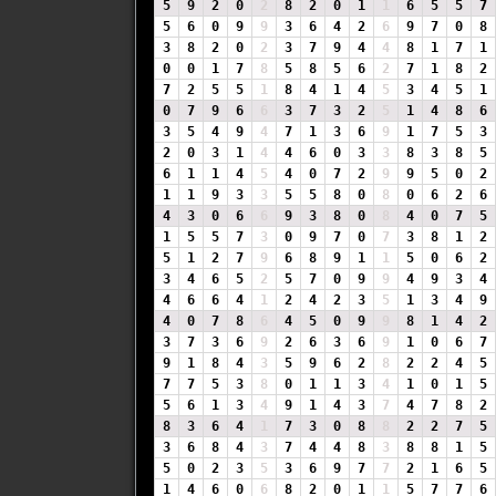
5
9
2
0
2
8
2
0
1
1
6
5
5
7
5
6
0
9
9
3
6
4
2
6
9
7
0
8
3
8
2
0
2
3
7
9
4
4
8
1
7
1
0
0
1
7
8
5
8
5
6
2
7
1
8
2
7
2
5
5
1
8
4
1
4
5
3
4
5
1
0
7
9
6
6
3
7
3
2
5
1
4
8
6
3
5
4
9
4
7
1
3
6
9
1
7
5
3
2
0
3
1
4
4
6
0
3
3
8
3
8
5
6
1
1
4
5
4
0
7
2
9
9
5
0
2
1
1
9
3
3
5
5
8
0
8
0
6
2
6
4
3
0
6
6
9
3
8
0
8
4
0
7
5
1
5
5
7
3
0
9
7
0
7
3
8
1
2
5
1
2
7
9
6
8
9
1
1
5
0
6
2
3
4
6
5
2
5
7
0
9
9
4
9
3
4
4
6
6
4
1
2
4
2
3
5
1
3
4
9
4
0
7
8
6
4
5
0
9
9
8
1
4
2
3
7
3
6
9
2
6
3
6
9
1
0
6
7
9
1
8
4
3
5
9
6
2
8
2
2
4
5
7
7
5
3
8
0
1
1
3
4
1
0
1
5
5
6
1
3
4
9
1
4
3
7
4
7
8
2
8
3
6
4
1
7
3
0
8
8
2
2
7
5
3
6
8
4
3
7
4
4
8
3
8
8
1
5
5
0
2
3
5
3
6
9
7
7
2
1
6
5
1
4
6
0
6
8
2
0
1
1
5
7
7
6