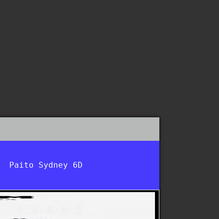
D
Paito Sydney 6D