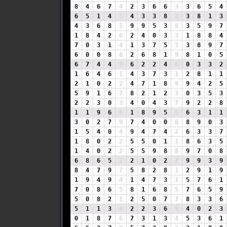
8
4
6
7
4
2
3
6
6
3
3
6
5
4
6
5
1
4
5
4
3
3
8
2
3
8
1
3
4
3
6
8
5
9
9
5
3
8
3
5
9
7
1
8
4
2
6
2
4
0
3
3
1
8
8
4
7
0
3
1
4
1
3
7
5
3
3
8
9
7
6
0
0
8
8
2
6
8
1
9
8
1
0
5
6
7
4
4
8
6
2
2
4
6
0
3
3
2
1
6
4
6
1
4
3
7
3
1
2
8
1
1
2
1
0
2
2
4
7
1
8
9
9
4
2
5
5
9
1
6
7
8
2
1
2
3
0
3
5
3
2
2
3
0
3
4
0
4
3
7
9
2
2
8
1
1
9
6
6
1
8
9
5
5
6
3
1
1
3
0
2
7
9
7
4
0
0
0
8
9
0
3
1
5
4
0
4
9
4
7
4
2
6
3
3
7
1
8
0
2
2
5
5
0
1
1
8
6
3
5
1
4
0
2
2
5
5
9
8
8
9
7
0
8
6
8
6
5
2
2
1
0
2
2
9
9
3
9
8
4
7
9
7
5
8
2
8
1
2
9
1
9
1
9
4
9
4
1
4
7
3
1
5
7
6
1
7
0
8
6
5
8
1
6
8
5
7
6
5
9
5
0
8
2
1
2
5
0
7
7
8
3
3
6
5
1
1
3
4
2
2
3
6
9
4
0
2
3
0
1
8
7
6
7
3
1
3
4
5
3
6
1