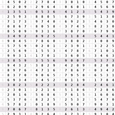
1
4
5
0
2
2
2
7
8
4
3
3
0
1
0
1
4
5
0
7
9
6
2
0
9
9
2
9
6
4
1
0
6
0
1
1
4
5
6
9
4
1
3
5
1
6
0
5
3
6
9
4
1
2
3
5
5
4
3
9
1
2
5
9
3
3
8
8
0
5
5
6
7
3
9
3
5
1
3
0
9
7
1
7
3
1
9
7
4
0
4
6
9
2
3
5
4
6
3
0
7
0
8
6
7
4
8
0
5
8
4
3
7
4
5
9
8
2
3
0
3
8
5
0
9
9
9
3
1
6
7
3
0
7
0
7
6
7
9
9
5
3
4
9
2
2
8
9
2
5
7
3
1
8
4
3
5
4
4
1
8
9
0
4
5
9
7
8
6
0
6
3
8
0
2
2
1
0
8
9
8
5
7
5
9
5
0
2
0
1
1
2
3
9
1
1
3
2
2
5
5
2
5
6
9
6
1
5
5
3
8
4
7
8
7
6
7
1
0
1
7
9
9
3
1
4
1
7
0
1
1
3
6
0
5
5
3
4
6
3
6
3
8
5
9
5
3
5
5
6
2
9
0
0
7
7
5
3
7
3
1
9
4
3
2
5
3
8
2
9
2
4
2
0
9
9
8
2
0
8
8
8
9
7
6
4
4
7
1
6
7
7
8
6
7
4
0
3
4
2
4
8
3
7
0
7
9
0
6
5
2
7
9
5
8
4
6
5
3
1
1
6
9
3
4
7
2
4
5
2
7
0
1
1
9
1
1
7
8
4
6
3
8
2
3
5
8
2
2
3
5
8
2
8
4
3
2
4
6
1
0
2
3
0
1
1
2
2
1
6
7
5
1
8
6
5
7
2
8
6
7
2
0
1
6
7
5
6
8
6
5
7
6
1
5
6
1
6
0
6
4
5
3
7
6
4
8
2
2
5
7
2
5
3
2
5
5
4
7
0
4
5
7
8
2
1
0
1
8
9
8
5
9
0
7
7
9
0
3
1
9
7
0
6
7
4
8
1
3
5
8
2
6
1
3
4
4
9
4
2
5
2
9
3
1
4
9
2
6
4
1
6
7
3
2
5
9
1
0
4