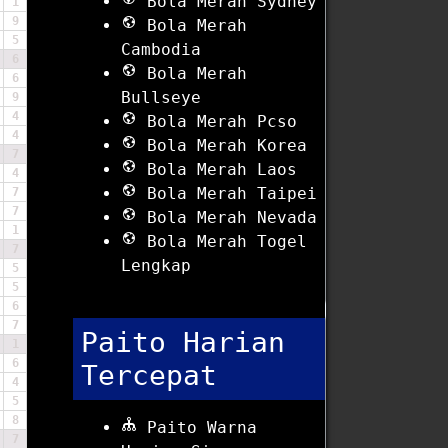
Bola Merah Sydney
1
9
Bola Merah
5
Cambodia
6
Bola Merah
6
Bullseye
9
4
Bola Merah Pcso
4
Bola Merah Korea
7
Bola Merah Laos
4
Bola Merah Taipei
7
7
Bola Merah Nevada
1
Bola Merah Togel
7
Lengkap
5
5
6
7
Paito Harian
1
6
Tercepat
4
5
8
Paito Warna
7