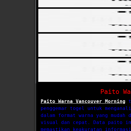
Paito Wa
Paito Warna Vancouver Morning
t
penggemar togel untuk menganal
dalam format warna yang mudah 
visual dan cepat. Data paito i
memastikan keakuratan informas