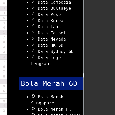
Data Cambodia
6
Data Bullseye
3
3
Data Pcso
5
Data Korea
4
Data Laos
4
Data Taipei
1
7
Data Nevada
0
Data HK 6D
4
Data Sydney 6D
4
3
Data Togel
7
Lengkap
6
7
8
Bola Merah 6D
1
9
6
1
Bola Merah
9
Singapore
4
Bola Merah HK
2