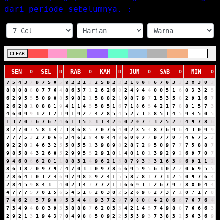
dari periode sebelumnya. :
CLEAR
SEN
SEL
RAB
KAM
JUM
SAB
MIN
D
D
D
D
D
D
D
7
5
4
3
7
9
7
5
0
5
8
2
2
1
3
2
5
9
2
2
2
1
9
0
9
6
7
0
3
3
2
8
3
9
3
8
8
0
8
8
0
7
7
6
4
8
6
3
7
1
2
6
2
6
8
2
4
9
4
4
0
0
5
1
6
0
3
3
2
5
6
2
9
5
5
5
0
9
8
8
5
9
8
2
1
5
8
8
2
1
9
8
7
9
7
1
5
3
5
8
2
9
1
6
7
2
6
2
8
1
0
8
8
1
9
4
1
1
4
5
5
8
5
1
6
7
1
8
6
5
4
2
1
7
8
8
1
5
7
3
4
6
0
9
9
3
2
1
2
3
9
1
9
2
2
4
2
8
5
4
5
2
7
1
8
8
5
1
4
5
9
4
5
0
5
1
3
7
0
7
6
7
6
7
4
6
1
3
5
8
3
1
4
2
6
0
2
0
7
7
3
2
5
2
7
4
9
7
8
6
8
2
7
0
7
5
8
3
4
7
3
8
6
8
5
7
0
7
6
4
0
2
8
5
4
8
7
6
9
6
4
3
0
9
9
7
7
7
5
3
2
7
9
6
6
3
4
6
2
8
4
0
4
4
8
6
9
0
7
7
9
7
7
9
7
4
6
7
5
3
9
2
2
0
2
4
6
3
2
5
5
0
5
5
1
3
9
8
9
8
2
8
7
2
9
5
0
9
7
7
7
5
8
8
7
9
8
5
8
4
3
2
6
8
5
2
9
9
5
5
2
9
1
0
1
4
0
1
0
1
3
9
2
9
2
6
9
7
0
7
9
4
6
0
6
6
2
0
1
1
8
8
3
1
4
9
6
2
1
3
8
7
9
3
3
3
1
6
3
9
6
9
1
1
2
8
6
3
8
2
0
9
7
9
7
4
7
0
3
3
0
9
7
8
6
6
9
5
9
5
6
3
0
2
2
0
6
9
5
5
2
8
6
4
1
0
1
2
4
6
9
7
9
8
8
9
2
4
1
5
5
8
2
8
1
7
7
3
2
5
0
9
7
6
4
2
8
4
5
9
8
4
3
1
4
0
2
3
4
7
7
7
2
1
3
6
6
9
1
1
2
6
7
9
7
8
8
0
4
4
4
7
7
7
5
7
0
1
5
6
5
4
5
1
6
2
0
3
8
2
5
2
6
9
6
2
7
3
7
1
0
7
1
7
8
7
4
6
2
8
5
7
9
0
9
5
3
4
4
8
9
3
7
2
9
7
9
8
0
8
4
2
0
6
6
7
6
7
6
4
7
3
4
9
4
8
0
3
9
3
3
8
8
8
7
6
2
0
3
3
4
2
1
4
5
7
4
9
8
8
7
6
6
6
3
2
9
2
1
3
1
9
4
3
7
0
4
9
8
8
5
0
9
2
2
5
5
3
9
3
7
3
8
3
2
5
6
3
6
9