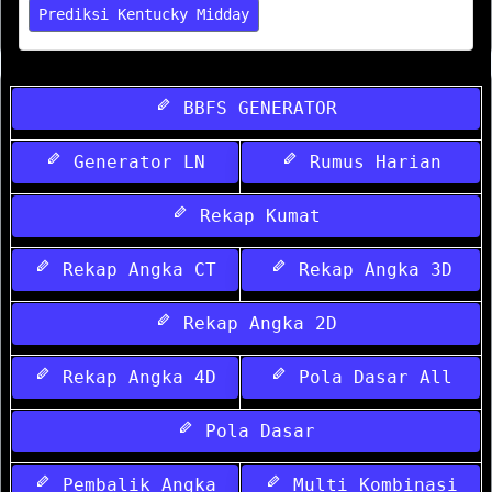
Prediksi Kentucky Midday
BBFS GENERATOR
Generator LN
Rumus Harian
Rekap Kumat
Rekap Angka CT
Rekap Angka 3D
Rekap Angka 2D
Rekap Angka 4D
Pola Dasar All
Pola Dasar
Pembalik Angka
Multi Kombinasi