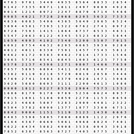
4
7
6
3
9
9
7
0
1
1
3
4
4
9
4
4
9
3
5
8
8
5
6
4
1
8
8
3
3
6
2
6
5
4
9
9
1
4
2
6
7
3
3
5
8
0
9
7
1
8
1
8
1
1
2
2
4
9
7
7
9
0
8
9
8
4
9
2
8
1
0
0
1
4
5
1
2
1
4
5
8
9
7
2
9
2
2
4
7
2
8
8
7
9
7
6
7
1
4
5
5
4
6
6
3
9
9
8
5
4
4
6
2
1
3
7
7
2
8
1
2
9
6
8
5
8
2
9
5
5
5
6
3
2
5
7
3
3
3
6
4
8
3
6
9
6
0
8
3
2
5
4
9
6
6
4
3
6
5
2
5
6
4
9
4
2
9
6
5
2
6
5
2
4
6
3
8
9
4
4
4
5
8
1
9
7
3
9
3
3
1
3
2
2
4
0
7
6
2
8
2
7
4
1
5
0
9
7
2
9
8
7
2
8
1
7
5
9
3
3
1
4
1
5
6
1
8
6
4
1
8
7
3
7
1
6
5
3
3
6
4
6
3
1
4
5
5
4
7
2
2
0
6
3
9
0
1
2
2
4
4
3
4
5
9
5
5
2
3
5
6
8
3
2
5
5
8
4
4
8
1
6
5
9
5
4
9
9
3
3
4
1
0
2
2
7
5
4
0
4
5
2
9
0
9
5
5
0
7
7
7
0
1
5
6
6
0
9
2
2
8
7
5
4
9
4
6
3
2
5
0
2
9
5
5
0
0
6
5
2
3
9
3
0
3
9
2
8
0
8
4
0
1
2
3
4
0
1
1
2
8
3
3
0
3
7
5
9
1
1
1
4
5
7
3
7
5
4
3
7
5
8
1
2
3
9
4
6
2
8
9
1
7
2
9
9
3
8
3
2
9
4
6
2
8
7
8
1
4
5
1
7
3
3
6
1
5
4
6
1
3
0
6
5
2
5
7
1
6
7
8
5
4
1
5
0
8
4
5
9
1
0
0
3
3
6
1
2
5
7
7
7
5
8
4
8
5
7
8
6
2
1
3
7
1
4
3
9
6
6
1
2
7
1
8
9
8
0
7
7
1
4
6
6
3
7
6
3
9
3
7
8
5
7
3
5
8
9
5
5
6
8
9
4
4
3
4
1
1
2
0
2
4
8
3
1
4
6
7
4
1
6
8
2
1
5
3
8
2
1
9
1
1
9
1
9
2
1
8
9
5
7
2
9
2
0
0
1
9
1
2
8
5
8
4
3
4
4
6
1
4
7
6
9
6
2
7
4
1
5
3
4
8
3
2
8
3
7
9
7
4
0
2
8
1
1
4
7
1
8
3
9
6
8
5
3
6
2
0
2
5
6
8
0
8
8
6
9
3
3
3
1
1
1
2
2
2
9
0
9
4
6
1
3
4
1
0
8
6
5
0
9
0
0
0
1
8
1
2
3
9
2
2
7
9
8
5
3
6
9
2
9
0
4
4
7
5
7
3
1
1
3
5
2
7
1
6
8
6
5
8
1
7
9
7
9
1
7
8
6
9
7
8
9
8
5
2
3
6
9
0
6
2
4
6
8
9
3
7
1
7
9
1
5
6
1
8
9
1
1
5
1
8
6
5
9
8
5
9
5
2
2
7
8
6
1
1
5
3
8
0
6
5
8
4
6
8
2
3
5
4
6
6
8
5
5
8
0
7
7
5
2
8
3
2
2
9
0
9
9
4
4
8
1
9
2
3
2
2
4
0
5
0
4
4
3
7
8
2
1
6
9
9
0
9
1
3
7
7
5
1
8
7
7
5
3
3
6
0
6
6
7
5
1
6
8
8
4
2
6
9
0
0
4
4
1
1
5
1
6
5
1
1
9
1
3
1
2
3
5
1
4
3
8
2
6
6
6
3
9
8
4
8
3
2
3
5
9
8
8
5
8
0
5
5
7
0
0
0
0
8
8
8
9
8
1
1
2
2
4
2
9
7
6
4
4
1
6
4
1
4
3
6
7
4
0
6
6
9
6
5
0
6
1
7
4
9
6
8
5
8
8
2
4
6
7
4
0
1
1
4
6
2
2
4
8
4
3
4
7
5
0
8
2
1
4
9
0
8
8
3
5
3
8
2
0
9
4
3
7
3
9
1
8
9
7
8
5
2
7
6
3
8
7
6
8
5
6
3
9
8
7
2
7
9
7
4
0
5
5
8
7
7
5
3
2
5
0
1
1