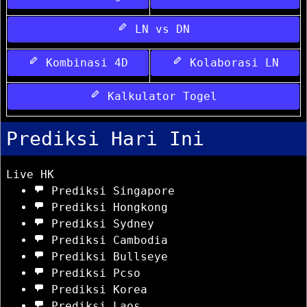
LN vs DN
Kombinasi 4D
Kolaborasi LN
Kalkulator Togel
Prediksi Hari Ini
Live HK
Prediksi Singapore
Prediksi Hongkong
Prediksi Sydney
Prediksi Cambodia
Prediksi Bullseye
Prediksi Pcso
Prediksi Korea
Prediksi Laos