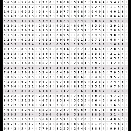
5
6
5
8
4
5
2
6
6
3
2
7
1
0
1
3
9
8
9
8
5
9
8
3
2
9
9
9
4
4
5
4
2
8
1
4
3
8
3
2
3
6
3
2
5
4
8
0
1
1
4
0
3
4
7
6
6
1
3
4
0
2
4
4
8
1
1
5
5
1
1
0
7
1
8
6
5
3
5
8
5
8
4
6
1
2
9
7
7
5
0
9
8
4
3
9
4
0
1
1
4
0
1
8
9
6
1
9
3
3
6
8
1
3
4
7
3
0
3
3
5
0
7
3
1
3
2
8
0
8
2
7
0
9
9
8
6
4
9
4
4
2
8
9
8
4
1
5
8
4
5
3
9
4
4
4
8
2
3
5
3
2
4
0
4
9
8
8
7
6
6
4
1
0
1
8
2
0
1
1
9
5
4
6
1
2
4
5
3
8
4
3
5
2
7
8
0
0
7
7
8
3
9
6
6
2
9
2
3
5
6
3
8
0
8
3
6
3
4
7
8
1
3
9
3
8
2
3
9
3
3
0
3
7
1
6
7
5
9
5
2
8
0
6
6
4
1
3
4
7
9
0
9
0
9
7
6
0
3
3
2
8
9
5
5
1
8
3
6
9
2
4
3
6
9
9
8
9
3
3
2
2
6
0
6
9
2
3
5
8
3
9
5
2
7
6
0
0
0
0
7
0
1
1
2
0
7
3
8
2
6
8
4
3
7
6
4
5
3
8
5
8
2
4
6
1
1
8
6
5
6
5
1
5
6
1
2
3
6
9
6
1
8
8
7
1
6
8
1
9
0
3
5
2
7
8
3
7
6
4
3
1
5
6
2
8
9
1
6
7
7
6
7
4
2
4
6
6
4
1
2
8
5
1
6
8
6
3
5
8
2
4
6
8
5
3
8
6
8
5
4
9
9
1
1
8
6
9
1
1
8
5
8
8
7
2
1
1
4
5
4
4
3
9
3
1
8
2
9
2
6
8
3
3
6
7
9
5
2
7
8
8
0
0
0
9
3
5
1
6
0
5
1
3
4
3
6
8
3
2
3
4
8
4
3
0
6
2
2
4
1
3
3
5
8
2
9
4
1
5
3
9
7
9
7
3
2
9
6
6
0
2
7
8
6
4
2
9
8
8
7
1
6
4
1
3
8
1
5
6
3
0
8
6
5
4
8
4
2
6
1
1
8
2
1
7
9
2
4
6
5
0
8
9
8
5
2
4
4
8
6
4
5
9
5
5
1
1
8
9
4
8
9
6
6
7
9
5
2
7
3
0
8
5
4
5
5
0
5
5
1
1
2
3
5
3
8
7
2
9
0
0
6
6
3
6
4
8
8
7
9
5
7
8
6
4
1
0
3
3
6
2
7
8
6
0
4
7
8
6
9
7
4
8
3
8
6
0
0
0
3
2
8
2
1
7
4
4
3
7
9
7
0
0
0
1
2
2
1
3
9
0
3
8
2
1
6
0
8
8
8
1
2
3
5
2
5
1
7
8
9
7
0
0
0
3
4
3
7
1
0
1
0
7
7
6
1
0
7
7
6
3
1
2
3
7
6
6
2
8
4
8
0
7
7
1
4
7
6
4
1
2
0
2
2
8
0
6
0
6
2
2
5
3
8
6
9
8
6
5
7
6
5
4
9
4
0
9
8
8
4
7
2
4
6
8
8
3
7
1
5
1
3
0
3
4
0
7
1
8
1
3
1
4
5
3
6
3
3
6
9
6
4
5
9
9
4
0
6
6
7
7
7
7
5
9
1
7
9
7
3
4
1
9
1
3
3
6
1
7
2
7
8
6
5
5
9
9
7
7
1
6
5
5
1
4
0
8
4
3
5
2
9
1
1
8
8
2
8
1
8
2
5
7
3
9
0
6
6
3
4
6
7
1
8
8
0
1
5
6
9
5
6
5
2
3
0
8
4
3
3
3
6
9
6
6
9
4
9
4
5
2
8
4
3
1
8
9
0
9
3
1
4
6
1
9
2
5
2
7
1
5
7
1
8
3
6
8
1
9
8
5
9
1
1
3
5
2
0
2
5
1
9
1
1
4
8
6
3
9
1
0
7
4
2
8
3
1
7
8
5
8
7
8
6
8
0
8
6
5
8
0
6
8
5
8
1
9
9
9
7
4
6
7
4
0
8
4
2
6
5
4
5
4
9
7
7
0
5
5
8
2
3
5
8
2
4
4
0
4
8
8
8
4
3
9
9
8
9
8