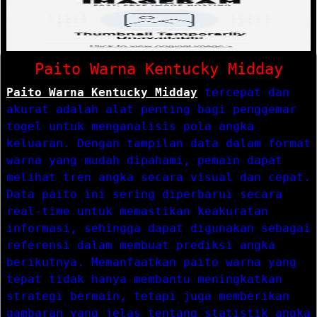
Paito Warna Kentucky Midday
Paito Warna Kentucky Midday
tercepat dan
akurat adalah alat penting bagi penggemar
togel untuk menganalisis pola angka
keluaran. Dengan tampilan data dalam format
warna yang mudah dipahami, pemain dapat
melihat tren angka secara visual dan cepat.
Data paito ini sering diperbarui secara
real-time untuk memastikan keakuratan
informasi, sehingga dapat digunakan sebagai
referensi dalam membuat prediksi angka
berikutnya. Memanfaatkan paito warna yang
tepat tidak hanya membantu meningkatkan
strategi bermain, tetapi juga memberikan
gambaran yang jelas tentang statistik angka