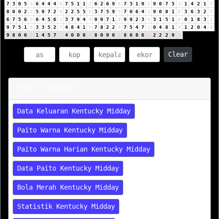
7
3
0
5
5
6
4
4
4
8
7
5
1
1
2
6
2
6
9
6
7
3
1
9
1
9
0
7
5
3
1
4
2
1
3
8
0
0
2
2
5
9
7
2
9
2
2
5
5
1
3
7
5
9
5
7
0
6
4
1
9
0
8
1
9
3
6
3
2
5
6
7
5
6
2
6
4
5
6
2
3
7
9
4
4
9
9
7
1
8
9
9
2
3
5
3
1
5
1
6
0
1
8
3
2
9
7
5
1
6
3
3
5
2
7
4
8
4
1
5
7
8
2
2
4
7
5
4
7
2
0
4
8
1
9
1
2
0
4
4
9
8
0
6
6
1
4
5
7
3
4
0
0
8
8
8
0
9
6
6
8
6
8
6
5
2
2
2
9
2
Clear
POST TERKAIT
Data Keluaran Kentucky Midday
Paito Warna Kentucky Midday
Paito Warna Harian Kentucky Midday
Data Paito Kentucky Midday
Bola Merah Kentucky Midday
Statistik Kentucky Midday