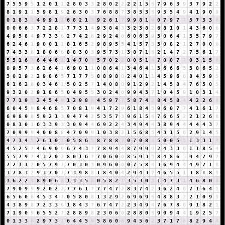
7
5
5
9
5
1
2
0
1
1
2
8
0
3
3
2
8
0
2
2
2
2
1
5
6
7
9
6
3
9
3
7
9
2
2
8
1
9
1
1
5
9
8
1
9
2
6
3
0
3
7
6
8
8
7
3
8
5
3
8
9
5
5
4
9
4
1
9
0
9
0
1
8
3
2
4
9
9
1
1
6
8
2
1
3
9
2
6
1
7
9
9
8
1
9
0
7
9
7
7
5
7
3
3
6
0
0
6
6
3
7
2
2
8
1
7
7
3
1
4
9
3
8
4
3
3
2
3
8
2
6
8
1
0
1
4
3
6
0
6
4
9
5
8
4
9
7
3
3
6
2
7
4
2
6
2
9
2
4
6
6
0
6
3
9
3
0
6
4
1
3
5
7
9
7
6
2
4
6
1
9
0
0
1
1
8
1
6
5
2
9
8
9
5
5
4
1
5
7
3
3
0
8
2
1
2
7
0
0
0
7
4
3
3
6
1
8
0
6
6
8
8
3
0
3
9
5
7
3
1
3
8
7
1
8
2
1
4
7
2
7
5
6
1
7
5
5
1
6
7
6
4
4
6
1
1
4
7
0
7
5
7
0
2
2
0
0
5
1
6
7
0
0
7
7
0
3
1
5
6
0
9
5
7
3
6
2
6
4
1
6
9
0
1
1
0
8
6
4
1
3
4
6
4
1
3
6
6
6
3
3
8
6
5
2
3
0
2
9
2
2
9
8
6
5
7
1
7
7
5
8
8
9
8
8
2
4
0
1
1
4
5
9
6
6
8
4
5
9
5
6
1
6
2
8
0
3
4
6
1
5
0
2
5
7
1
4
0
8
8
9
1
2
9
2
1
4
5
8
4
7
6
5
0
5
9
3
2
0
2
9
1
8
6
5
0
4
9
5
5
3
0
2
4
6
9
9
4
3
7
1
0
4
5
9
1
0
3
1
4
7
7
1
9
1
2
4
5
4
9
1
2
9
8
8
4
5
9
7
7
5
8
7
4
2
8
4
5
8
4
4
2
2
6
8
6
0
4
5
9
8
4
6
8
5
7
0
8
1
9
4
1
7
2
9
6
1
8
4
3
9
6
0
7
7
4
1
6
1
7
6
9
8
9
8
5
9
2
1
3
9
4
7
4
2
5
3
5
7
3
9
6
1
5
6
7
6
6
5
2
2
1
2
6
8
0
8
1
0
1
6
3
3
9
3
3
0
9
4
4
6
9
2
2
4
3
4
9
4
4
3
8
9
4
4
4
4
4
3
7
7
0
9
9
9
4
0
0
8
8
4
7
0
9
9
1
0
3
8
2
1
5
6
8
5
4
3
1
5
6
2
9
1
4
5
4
7
1
4
5
2
6
1
0
1
0
5
8
6
5
8
7
8
8
7
0
7
0
8
8
5
0
0
5
5
1
3
3
1
4
4
5
2
5
7
4
6
9
0
9
6
7
4
3
7
7
8
9
4
4
8
7
9
9
9
2
4
3
3
6
1
1
8
5
4
5
5
7
9
7
4
3
2
0
2
8
0
1
6
7
7
0
6
0
6
8
5
9
3
3
8
4
8
6
5
9
4
7
9
7
7
2
1
1
2
0
5
7
9
7
7
0
3
0
3
0
9
6
0
6
0
7
5
8
4
3
6
9
4
4
4
9
7
1
8
3
7
8
3
2
9
3
7
0
7
7
3
9
8
8
1
8
4
0
4
2
9
4
3
7
4
6
5
5
1
3
8
1
8
9
1
6
2
2
4
8
9
0
6
6
1
3
3
5
8
0
5
8
2
1
3
5
3
0
3
1
4
7
3
1
4
6
8
0
8
7
9
0
9
9
9
2
0
2
2
7
7
6
1
7
7
7
4
7
2
8
3
7
4
2
3
6
2
4
6
7
1
6
4
1
6
5
6
0
6
4
5
3
4
7
0
5
8
0
8
1
3
2
9
2
6
9
6
9
6
4
8
8
3
2
2
1
0
9
9
4
3
8
9
8
7
2
3
3
6
1
8
4
3
7
6
7
4
7
2
2
3
4
9
4
7
6
7
8
6
9
1
8
2
1
7
1
9
0
9
6
5
5
2
7
2
8
8
9
8
2
3
0
6
6
2
8
8
0
8
9
0
9
4
4
1
9
2
5
7
0
1
3
3
6
2
9
7
3
1
6
4
4
5
9
5
8
6
0
6
9
4
5
6
2
3
7
1
7
8
8
2
9
4
4