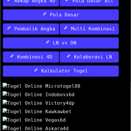
Rekap Angka 4D
Pola Dasar All
Pola Dasar
Pembalik Angka
Multi Kombinasi
LN vs DN
Kombinasi 4D
Kolaborasi LN
Kalkulator Togel