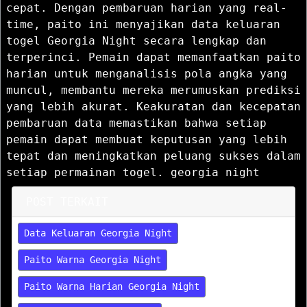
cepat. Dengan pembaruan harian yang real-
time, paito ini menyajikan data keluaran
togel Georgia Night secara lengkap dan
terperinci. Pemain dapat memanfaatkan paito
harian untuk menganalisis pola angka yang
muncul, membantu mereka merumuskan prediksi
yang lebih akurat. Keakuratan dan kecepatan
pembaruan data memastikan bahwa setiap
pemain dapat membuat keputusan yang lebih
tepat dan meningkatkan peluang sukses dalam
setiap permainan togel. georgia night
POST TERKAIT
Data Keluaran Georgia Night
Paito Warna Georgia Night
Paito Warna Harian Georgia Night